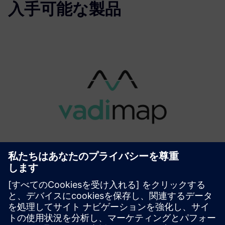
入手可能な製品
vadiMAP
For building owners and operators, vadiMAP substantially
simplifies the energy transition. It allows building owners
to save energy costs (up to 30%), gain autonomy (up to