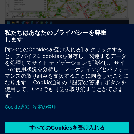
Process Automation Suite
The Process Automation Suite covers all needs in setting up
and following up business processes. It manages entire
asset/device lifecycles (planning, deployment,
maintenance). It will establish itself in the application
ecosystem ...
詳細情報