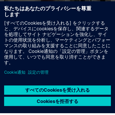
Sustainability X-Journey
Are you curious how to drive sustainable manufacturing
end-to-end? We provide stimulating, hands-on workshops
in a highly innovative environment.
詳細情報