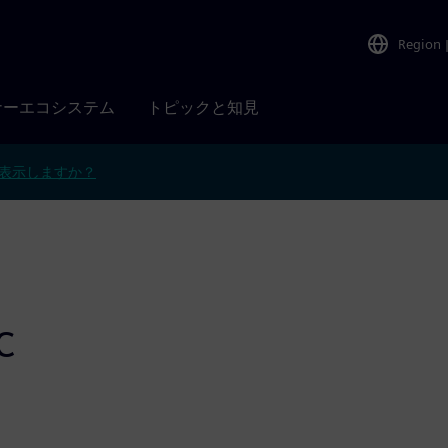
Region
ナーエコシステム
トピックと知見
表示しますか？
c