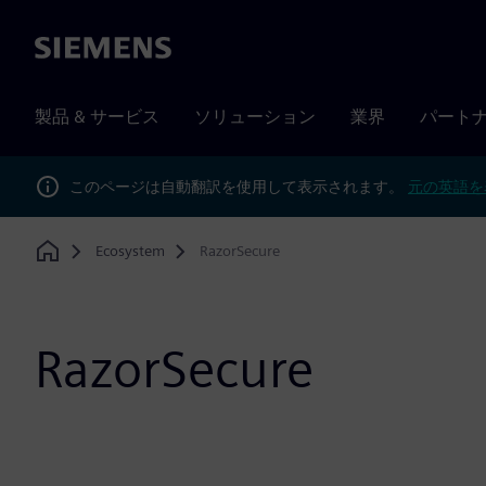
Siemens
製品 & サービス
ソリューション
業界
パート
このページは自動翻訳を使用して表示されます。
元の英語を
Ecosystem
RazorSecure
Home
RazorSecure