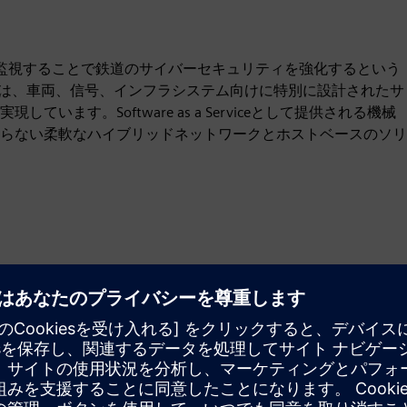
テムを監視することで鉄道のサイバーセキュリティを強化するという
cure は、車両、信号、インフラシステム向けに特別に設計されたサ
ます。Software as a Serviceとして提供される機械
らない柔軟なハイブリッドネットワークとホストベースのソリ
モーション
Build
新しい製品を作成してSiemens Xcelerator製品／ソリュ
ーションを拡張または構築するか、Siemens Xcelerator
製品と自社製品を統合して新たな顧客ソリューションを