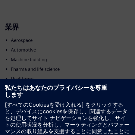
業界
Aerospace
Automotive
Machine building
Pharma and life science
Healthcare
モーション
Build
新しい製品を作成してSiemens Xcelerator製品／ソリュー
ションを拡張または構築するか、Siemens Xcelerator製品
と自社製品を統合して新たな顧客ソリューションを創出す