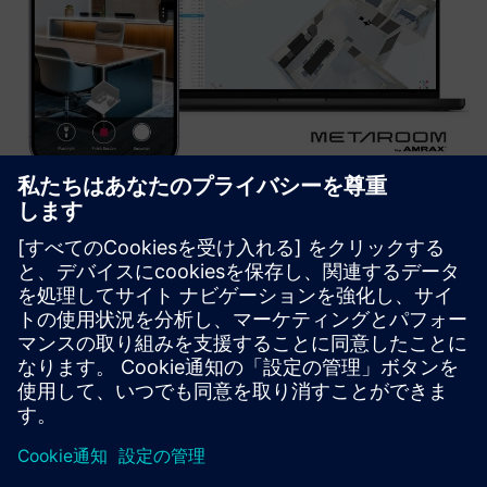
Metaroom 3D Capture
Metaroom enables simple and efficient 2D and 3D
digitization of rooms and buildings using a smartphone.
Outputs include DXF, PDF, IFC, and seamless integrations
with Building X Data Setup and Building X Lifecycle Twin.
詳細情報