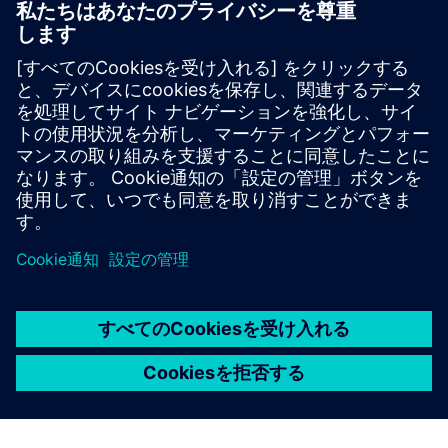
TESSA® APM
TESSA® APM the transformer expert system that delivers
actionable insights, health assessments, prescriptive
recommendations and AI-based predictions.
詳細情報