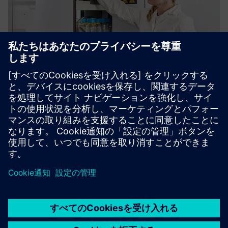
Köttermann VarioProtect®
All-in-One Storage for Hazardous Chemicals
詳細情報