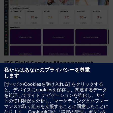
IFS Field Service Management
(FSM)
IFS Field Service Management (FSM) is a powerful solution
that streamlines service operations, from scheduling and
dispatch to inventory and billing. It empowers mobile
technicians, enhances customer experience, and delivers
real-...