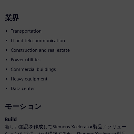
業界
Transportation
IT and telecommunication
Construction and real estate
Power utilities
Commercial buildings
Heavy equipment
Data center
モーション
Build
新しい製品を作成してSiemens Xcelerator製品／ソリュー
ションを拡張または構築するか、Siemens Xcelerator製品