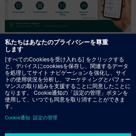
heyPatient Advanced – Front Door
& Automation
Extends the digital front door with an AI patient concierge,
web admission, QR self check-in, intelligent patient
routing, patient call systems & integrated service booking.
Automates patient intake, arrival and service coordinati...
詳細情報