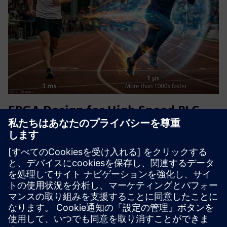
FPGA Design for High Speed PLC
with TM FAST
Ultra-fast applications beyond standard PLC speeds with
our FPGA design service for the Siemens TM FAST for your
S7-1500, S7-1200 or custom application. We deliver the
custom FPGA logic, so you can focus on your core solution.
Usi...
詳細情報