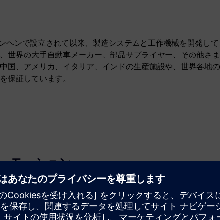
ミュンヘンで設立されて以来、製造システムと工作機械を開発して
、世界の大手自動車メーカー、部品サプライヤー、その他さま
中国、アメリカ、イタリア、インドの生産施設や、世界各地の
を保証しています。
モーション
Build
新しい製品を作成してSiemens Xcelerator製品／ソリュ
ーションを拡張または構築するか、Siemens Xcelerator
製品と自社製品を統合して新たな顧客ソリューションを