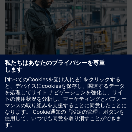
OT Blueprint
Faster rollouts, consistent security, fewer surprises at go-
live. OT Blueprint is the joint Siemens/ENTIRETEC design
standard for new and expanding production lines, built for
IT/OT architects who need reliability from day one.
詳細情報