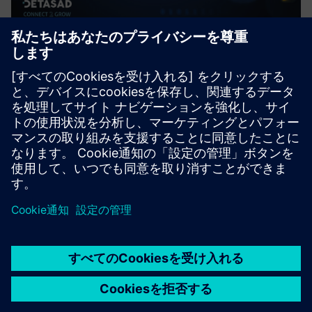
Satellite Connectivity (DETA-
SatConnect)
DETA-SatConnect is designed to provide seamless and
reliable connectivity across Saudi Arabia ensuring your
business staying up and running
詳細情報