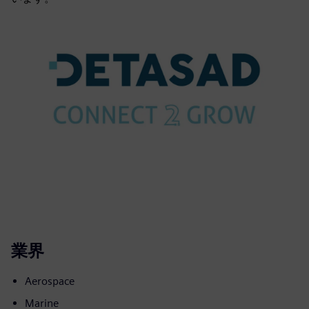
業界
Aerospace
Marine