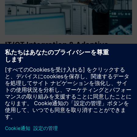
IT/OT Integration & Adaptive
Operations
Bridge OT and IT with a scalable industrial data foundation
powered by Siemens Industrial Edge. Enable connected,
flexible operations across the shopfloor. Leverage
Capgemini's consulting and integration expertise for real-
time vi...
詳細情報