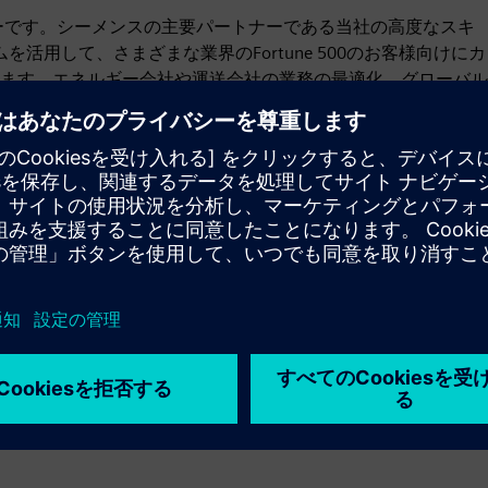
イダーです。シーメンスの主要パートナーである当社の高度なスキ
を活用して、さまざまな業界のFortune 500のお客様向けにカ
ます。エネルギー会社や運送会社の業務の最適化、グローバル
ど、当社の開発者は、ビジネス目標を技術的ソリューションに
のアジャイルチームとともに、Bonjoy はあらゆる規模や範
モーション
Build
新しい製品を作成してSiemens Xcelerator製品／ソリュ
ーションを拡張または構築するか、Siemens Xcelerator
製品と自社製品を統合して新たな顧客ソリューションを
創出する