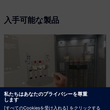
入手可能な製品
Digital Work Instructions (Training
& Field enablement)