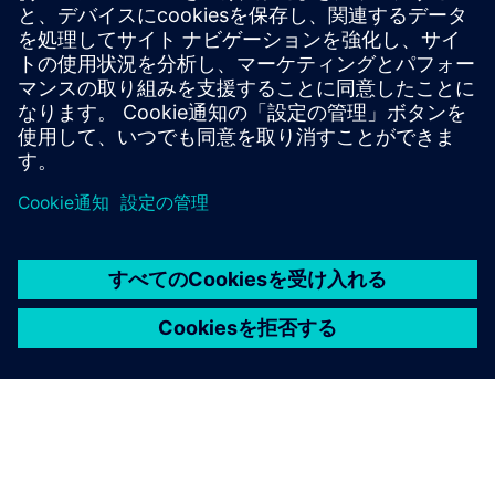
BILT leverages 3D assets from Siemens Teamcenter or NX
to create 3D, interactive work instructions for field users
(install, maintain, etc.)
詳細情報