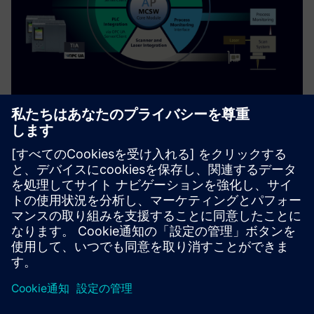
Machine Control Software (MCSW)
for 3D Printers
MCSWは、3Dプリントシステムで3Dプリントジョブの実
行を調整するためのランタイムSoftware フレームワーク
です
詳細情報