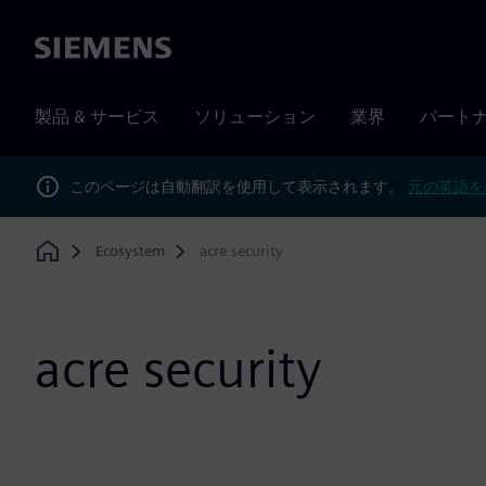
Siemens
製品 & サービス
ソリューション
業界
パート
このページは自動翻訳を使用して表示されます。
元の英語を
Ecosystem
acre security
Home
acre security