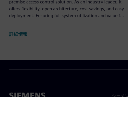
premise access control solution. As an industry leader, it
offers flexibility, open architecture, cost savings, and easy
deployment. Ensuring full system utilization and value f...
詳細情報
シーメ
企業概
経営陣