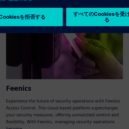
Feenics
Experience the future of security operations with Feenics
Access Control. This cloud-based platform supercharges
your security measures, offering unmatched control and
flexibility. With Feenics, managing security operations
become...