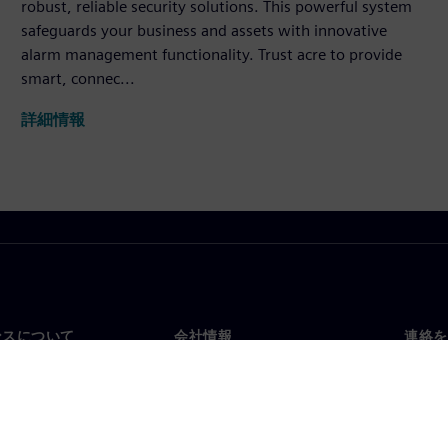
robust, reliable security solutions. This powerful system
safeguards your business and assets with innovative
alarm management functionality. Trust acre to provide
smart, connec...
詳細情報
ンスについて
会社情報
連絡を
要
企業情報
お問
投資家向け広報活動
世界