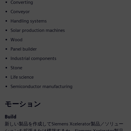
Converting
Conveyor
Handling systems
Solar production machines
Wood
Panel builder
Industrial components
Stone
Life science
Semiconductor manufacturing
モーション
Build
新しい製品を作成してSiemens Xcelerator製品／ソリュー
ションを拡張または構築するか、Siemens Xcelerator製品