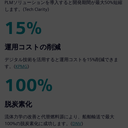
PLMソリューションを導入すると開発期間が最大50%短縮
します。(Tech Clarity)
15%
15%
運用コストの削減
デジタル技術を活用すると運用コストを15%削減できま
す。(
KPMG
)
100%
100%
脱炭素化
流体力学の改善と代替燃料源により、船舶輸送で最大
100%の脱炭素化に成功します。(
DNV
)