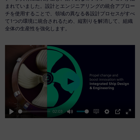
まれていました。設計とエンジニアリングの統合アプロー
チを使用することで、領域の異なる各設計プロセスがすべ
て1つの環境に統合されるため、縦割りを解消して、組織
全体の生産性を強化します。
Play
02:03
Play
Mute
Enable
Settings
PIP
Enter
captions
fulls