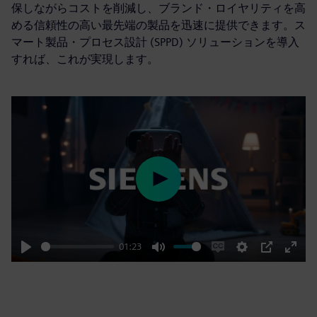
保しながらコストを削減し、ブランド・ロイヤリティを高
める信頼性の高い最先端の製品を迅速に提供できます。ス
マート製品・プロセス設計 (SPPD) ソリューションを導入
すれば、これが実現します。
Play
01:23
Play
Mute
Enable
Settings
PIP
Enter
captions
fulls