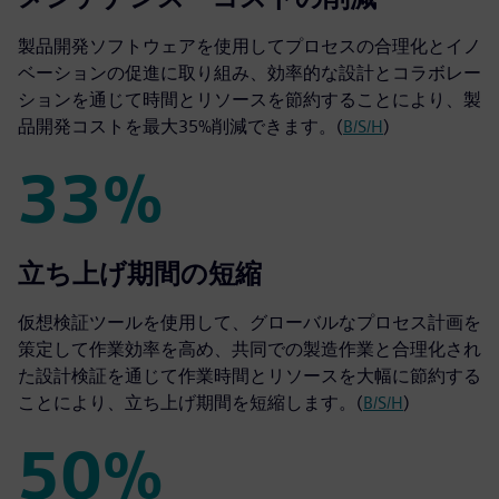
製品開発ソフトウェアを使用してプロセスの合理化とイノ
ベーションの促進に取り組み、効率的な設計とコラボレー
ションを通じて時間とリソースを節約することにより、製
品開発コストを最大35%削減できます。(
B/S/H
)
33%
33%
立ち上げ期間の短縮
仮想検証ツールを使用して、グローバルなプロセス計画を
策定して作業効率を高め、共同での製造作業と合理化され
た設計検証を通じて作業時間とリソースを大幅に節約する
ことにより、立ち上げ期間を短縮します。(
B/S/H
)
50%