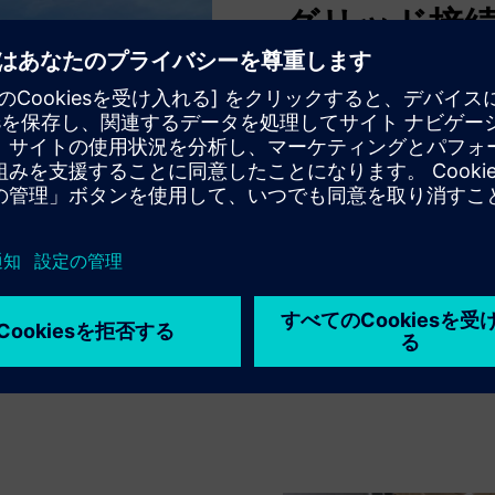
グリッド接
2023年、ある投資家が国
は発電出力が2メガワット
どちらの分野も、公共の送
立な電力を供給しています
て公共の送電網に供給する
は、送電網と変圧器の間の
を遮断します。