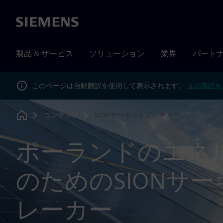
Siemens
製品 & サービス
ソリューション
業界
パート
このページは自動翻訳を使用して表示されます。
元の英語を
コンテンツ
SIONサーキットブレーカー
Home
ポーランドのエネ
のためのSIONサ
レーカー