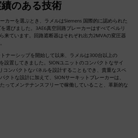
実績のある技術
カーを選ぶとき、ラメルはSiemens 国際的に認められた
ズを選びました。3AE6真空回路ブレーカーはすべてベルリ
工場から来ています。回路遮断器はそれぞれ出力2MVAの変圧器
。
とのパートナーシップを開始して以来、ラメルは300台以上の
遮断器を設置してきました。SIONユニットのコンパクトなサイ
はよりコンパクトなパネルを設計することもでき、貴重なスペ
パクトな設計に加えて、SIONサーキットブレーカーは、
たってメンテナンスフリーで稼働していること、革新的な