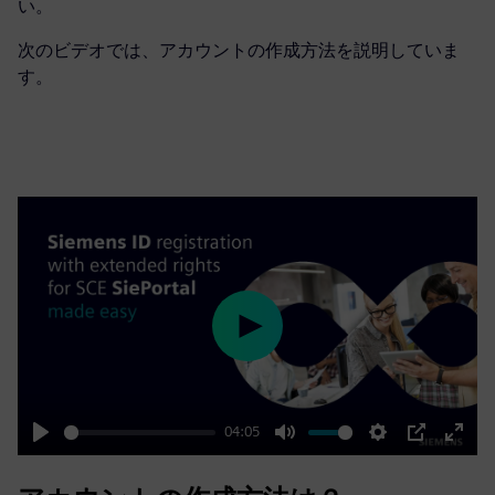
い。
次のビデオでは、アカウントの作成方法を説明していま
す。
Play
04:05
Play
Mute
Settings
PIP
Enter
fulls