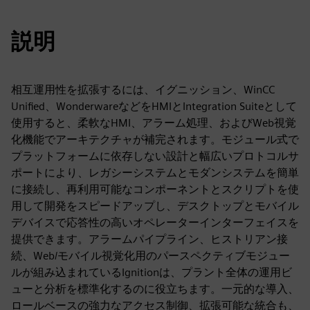
説明
相互運用性を拡張するには、イグニッション、WinCC
Unified、WonderwareなどをHMIとIntegration Suiteとして
使用すると、柔軟なHMI、アラーム処理、およびWeb視覚
化機能でアーキテクチャが補完されます。モジュール式で
プラットフォームに依存しない設計と幅広いプロトコルサ
ポートにより、レガシーシステムとモダンシステムを簡単
に接続し、再利用可能なコンポーネントとスクリプトを使
用して開発をスピードアップし、デスクトップとモバイル
デバイスで応答性の高いオペレーターインターフェイスを
提供できます。アラームパイプライン、ヒストリアン接
続、Web/モバイル視覚化用のパースペクティブモジュー
ルが組み込まれているIgnitionは、プラント全体の運用ビ
ューと分析を標準化するのに役立ちます。一元的な導入、
ロールベースの強力なアクセス制御、拡張可能な統合も、