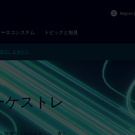
Region
ナーエコシステム
トピックと知見
表示しますか？
ーケストレ
い。階層型ステートマシン、青と