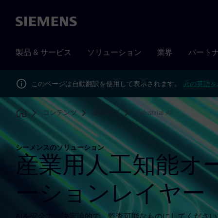
Siemens
製品 & サービス
ソリューション
業界
パート
このページは自動翻訳を使用して表示されます。
元の英語を
コンテンツ
建築ハブ
Industrial AI
Home
シーメンスのソリューション
産業用人工知能オ
ーションレイヤー
AIを安全で、決定論的で、監査可能なものにしてくださ