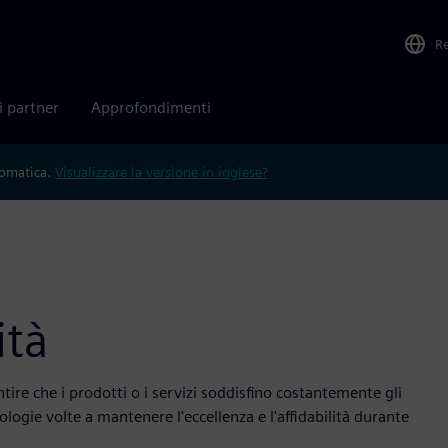
R
i partner
Approfondimenti
tomatica.
Visualizzare la versione in inglese?
ità
ire che i prodotti o i servizi soddisfino costantemente gli
ogie volte a mantenere l'eccellenza e l'affidabilità durante