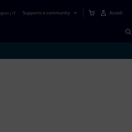
Supporto e community
Accedi
egion
|
IT
C
c
S
A