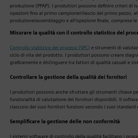
produzione (PPAP). I produttori possono definire criteri di 
ispezioni fino al primo campione/rilascio del primo pezzo, al
produzione/assemblaggio e all'ispezione finale, comprese le 
Misurare la qualità con il controllo statistico del pro
Controllo statistico dei processi (SPC)
e strumenti di valutaz
ciclo di vita del prodotto. I produttori possono creare diagr
graficamente e distinguere tra fattori di qualità casuali e s
Controllare la gestione della qualità dei fornitori
I produttori possono anche sfruttare gli strumenti chiave per 
funzionalità di valutazione dei fornitori disponibili. Il soft
ciascuno dei suoi fornitori funzioni secondo i suoi standar
Semplificare la gestione delle non conformità
I sistemi software di controllo della qualità facilitano i proc