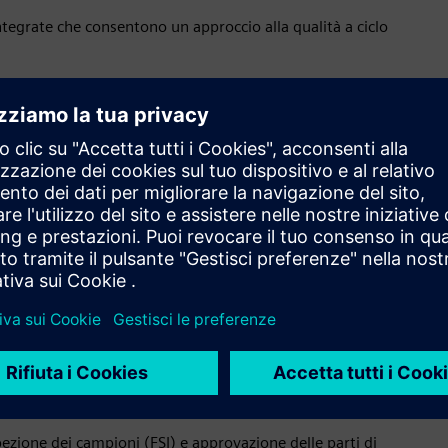
 integrate che consentono un approccio alla qualità a ciclo
roduzione
o digitale completo consente in un ambiente di produzione il
i problemi di qualità, la manutenzione predittiva per ridurre
igliore qualità e prestazioni.
l prodotto e del processo, definendo i criteri di ispezione
gate alla qualità della sua azienda. I produttori possono definire
 documentare i risultati delle ispezioni e controllare i processi
 fondamentali
spezione dei campioni (FSI) e approvazione delle parti di