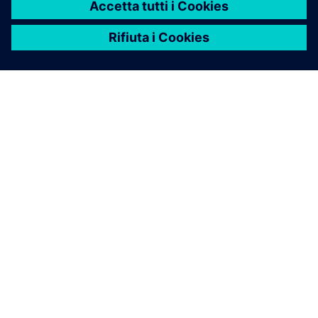
Pianificazione della gestione della catena di fornitura: sfide
e opportunità
Legga l'eBook