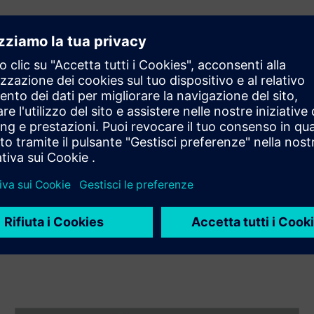
incipalmente dalla fonte di energia termica (ad esempio
) e dal livello di calore applicato (cioè se i granuli sono
tare che la fusione a letto di polvere è diversa da
Binder
 (calore) per legare insieme le particelle.