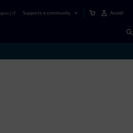
Supporto e community
Accedi
egion
|
IT
C
c
S
A