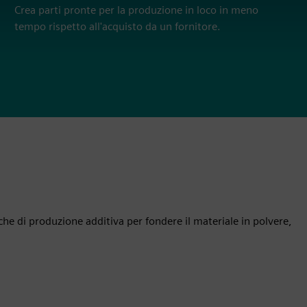
Crea parti pronte per la produzione in loco in meno
tempo rispetto all'acquisto da un fornitore.
che di produzione additiva per fondere il materiale in polvere,