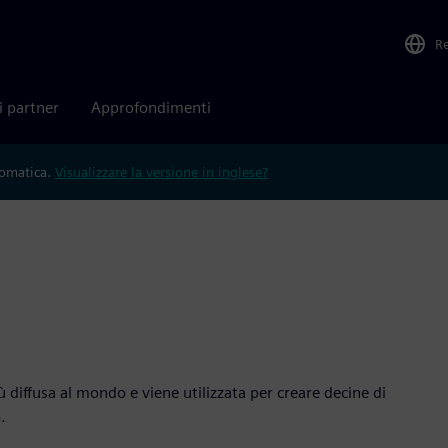
R
i partner
Approfondimenti
tomatica.
Visualizzare la versione in inglese?
diffusa al mondo e viene utilizzata per creare decine di
.