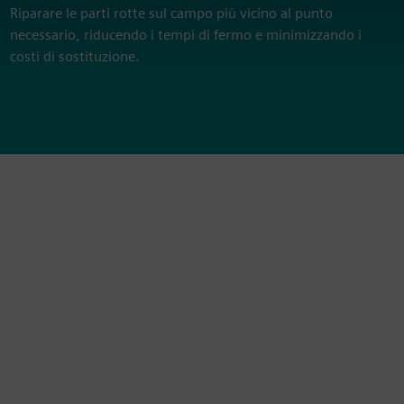
Riparare le parti rotte sul campo più vicino al punto
necessario, riducendo i tempi di fermo e minimizzando i
costi di sostituzione.