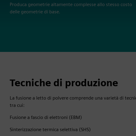
Produca geometrie altamente complesse allo stesso costo
delle geometrie di base.
Tecniche di produzione
La fusione a letto di polvere comprende una varietà di tecni
tra cui:
Fusione a fascio di elettroni (EBM)
Sinterizzazione termica selettiva (SHS)