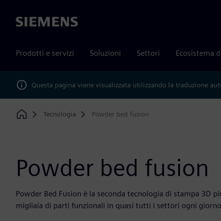
Siemens
Prodotti e servizi
Soluzioni
Settori
Ecosistema d
Questa pagina viene visualizzata utilizzando la traduzione au
Tecnologia
Powder bed fusion
Home
Powder bed fusion
Powder Bed Fusion è la seconda tecnologia di stampa 3D più 
migliaia di parti funzionali in quasi tutti i settori ogni giorno