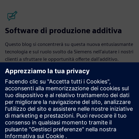
Software di produzione additiva
Questo blog si concentrerà su questa nuova entusiasmante
tecnologia e sul ruolo svolto da Siemens nell'aiutare i nostri
clienti a sfruttare le opportunità offerte dall'additivo.
Legga i post del blog
Community
Partecipa alla conversazione e ottieni risposte alle sue
domande dagli esperti di produzione additiva.
Si unisca alla nostra community