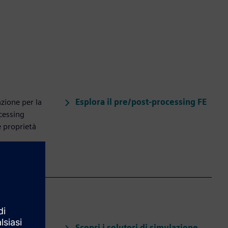
Esplora il pre/post-processing FE
zione per la
cessing
e proprietà
Scopri i solutori di simulazione