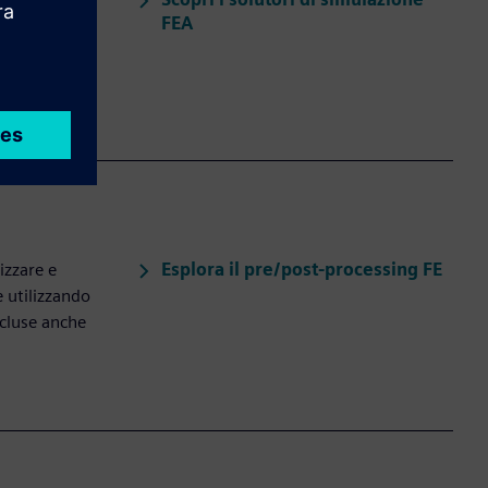
scretizzate
FEA
e di calcolo.
ting in
Esplora il pre/post-processing FE
izzare e
e utilizzando
ncluse anche