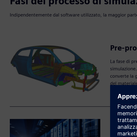
Fasi del processo di simul
Indipendentemente dal software utilizzato, la maggior parte
Pre-pro
La fase di p
simulazione
converte la g
del materiale
Soluzi