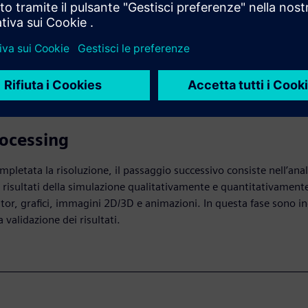
i simulazione FEA inizia a risolvere iterativamente le equazioni di
il solutore. Questo passaggio può richiedere molto tempo o risors
azioni complesse, sempre più aziende si rivolgono al cloud compu
resenta una soluzione economica a questo problema.
ocessing
pletata la risoluzione, il passaggio successivo consiste nell’anal
 i risultati della simulazione qualitativamente e quantitativament
tor, grafici, immagini 2D/3D e animazioni. In questa fase sono i
la validazione dei risultati.