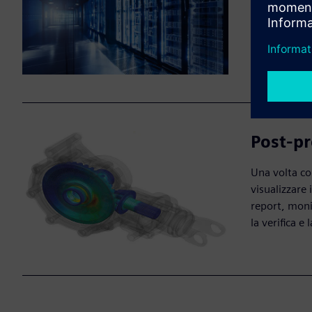
Il software d
utilizzando 
Per le simul
quanto rapp
Post-pr
Una volta com
visualizzare
report, moni
la verifica e 