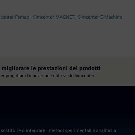
mcenter Femap
|
Simcenter MAGNET
|
Simcenter E-Machine
r migliorare le prestazioni dei prodotti
per progettare l’innovazione utilizzando Simcenter.
ostituire o integrare i metodi sperimentali e analitici a