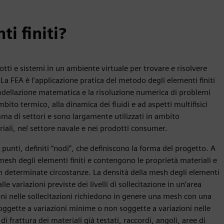
ti finiti?
dotti e sistemi in un ambiente virtuale per trovare e risolvere
 La FEA è l’applicazione pratica del metodo degli elementi finiti
modellazione matematica e la risoluzione numerica di problemi
ambito termico, alla dinamica dei fluidi e ad aspetti multifisici
a di settori e sono largamente utilizzati in ambito
iali, nel settore navale e nei prodotti consumer.
punti, definiti “nodi”, che definiscono la forma del progetto. A
 mesh degli elementi finiti e contengono le proprietà materiali e
in determinate circostanze. La densità della mesh degli elementi
lle variazioni previste dei livelli di sollecitazione in un’area
oni nelle sollecitazioni richiedono in genere una mesh con una
oggette a variazioni minime o non soggette a variazioni nelle
 di frattura dei materiali già testati, raccordi, angoli, aree di