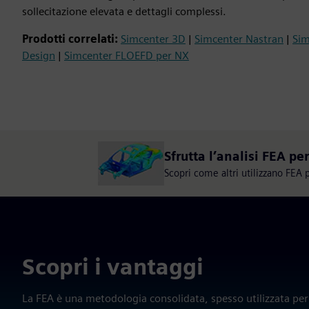
sollecitazione elevata e dettagli complessi.
Prodotti correlati:
Simcenter 3D
|
Simcenter Nastran
|
Si
Design
|
Simcenter FLOEFD per NX
Sfrutta l’analisi FEA pe
Scopri come altri utilizzano FEA 
Scopri i vantaggi
La FEA è una metodologia consolidata, spesso utilizzata per s