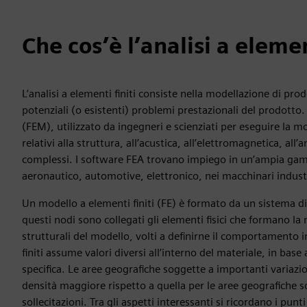
Che cos’è l’analisi a elemen
L’analisi a elementi finiti consiste nella modellazione di pro
potenziali (o esistenti) problemi prestazionali del prodotto.
(FEM), utilizzato da ingegneri e scienziati per eseguire la 
relativi alla struttura, all’acustica, all’elettromagnetica, all’
complessi. I software FEA trovano impiego in un’ampia gamm
aeronautico, automotive, elettronico, nei macchinari industr
Un modello a elementi finiti (FE) è formato da un sistema di 
questi nodi sono collegati gli elementi fisici che formano la
strutturali del modello, volti a definirne il comportamento 
finiti assume valori diversi all’interno del materiale, in base a
specifica. Le aree geografiche soggette a importanti variazi
densità maggiore rispetto a quella per le aree geografiche s
sollecitazioni. Tra gli aspetti interessanti si ricordano i punti