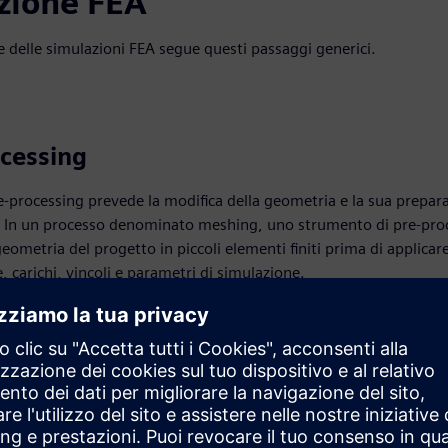
azione FEA
 delle simulazioni FEA segue questi passaggi generici.
cessing
re-processing prevede la modifica della geometria e la sua prepara
. In un processo denominato meshing, uno strumento di pre-pro
eometria del progetto in piccoli elementi finiti prima di applicar
, carichi, vincoli e parametri di simulazione.
one