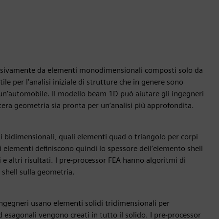
esclusivamente da elementi monodimensionali composti solo da
e per l’analisi iniziale di strutture che in genere sono
i un’automobile. Il modello beam 1D può aiutare gli ingegneri
tera geometria sia pronta per un’analisi più approfondita.
 bidimensionali, quali elementi quad o triangolo per corpi
li elementi definiscono quindi lo spessore dell’elemento shell
 e altri risultati. I pre-processor FEA hanno algoritmi di
shell sulla geometria.
ngegneri usano elementi solidi tridimensionali per
 esagonali vengono creati in tutto il solido. I pre-processor