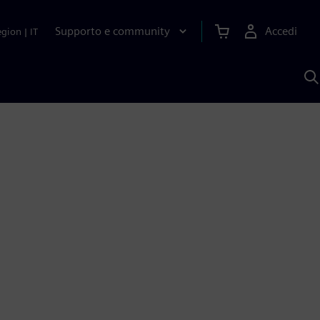
Supporto e community
Accedi
egion
|
IT
C
c
S
A