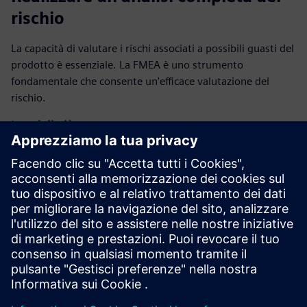
rischio
La capacità di valutare i rischi associati a possibili guasti del
prodotto è essenziale. La FMEA è uno strumento
fondamentale che consente un'efficace valutazione del
rischio.
Leggi di più
Caso di studio - Pepperl+Fuchs
Il produttore di sensori industriali utilizza il software
Opcenter Quality per un miglioramento continuo e
completo.
Legga il case study