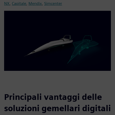
NX
,
Capitale
,
Mendix
,
Simcenter
Principali vantaggi delle
soluzioni gemellari digitali