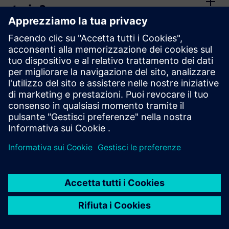
twin?
Cosa sono i digital twin
eseguibili?
Cos'è il Digital Twin nel
software CAD e di
simulazione?
Scopri di più