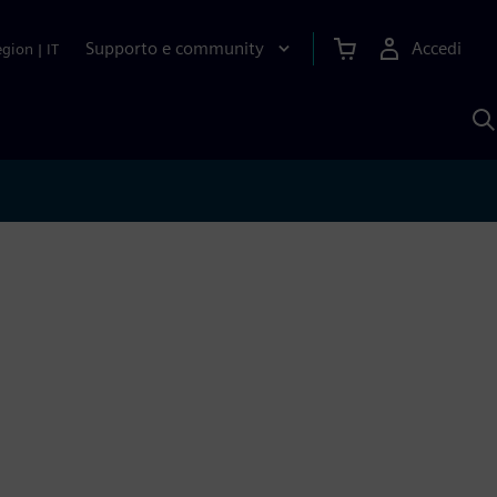
Supporto e community
Accedi
egion
|
IT
C
c
S
A