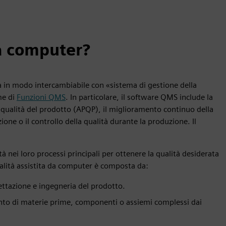
da computer?
ta in modo intercambiabile con «sistema di gestione della
me di
Funzioni QMS
. In particolare, il software QMS include la
la qualità del prodotto (APQP), il miglioramento continuo della
zione o il controllo della qualità durante la produzione. Il
 nei loro processi principali per ottenere la qualità desiderata
qualità assistita da computer è composta da:
gettazione e ingegneria del prodotto.
ento di materie prime, componenti o assiemi complessi dai