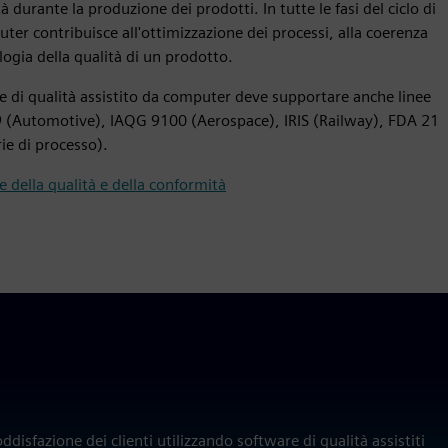
tà durante la produzione dei prodotti. In tutte le fasi del ciclo di
uter contribuisce all'ottimizzazione dei processi, alla coerenza
ogia della qualità di un prodotto.
e di qualità assistito da computer deve supportare anche linee
9 (Automotive), IAQG 9100 (Aerospace), IRIS (Railway), FDA 21
ie di processo).
 della qualità e della conformità
Q
ddisfazione dei clienti utilizzando software di qualità assistiti