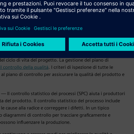
 FAQ
tione dei piani di ispezione, nel controllo statistico dei
lo specifico:
 processi, prodotti e fornitori richiedono un'efficace
del ciclo di vita del progetto. La gestione del piano di
l controllo della qualità
. I criteri di ispezione di tutte le
e al piano di controllo per assicurare la qualità del prodotto e
i
— Il controllo statistico dei processi (SPC) aiuta i produttori
ita del prodotto. Il controllo statistico del processo include
 le cause alla radice e correggere i difetti. In un tipico
ano diagrammi di controllo per tracciare graficamente e
e possono influenzare la produzione.