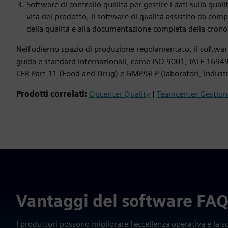
Software di controllo qualità per gestire i dati sulla quali
vita del prodotto, il software di qualità assistito da comp
della qualità e alla documentazione completa della cronol
Nell'odierno spazio di produzione regolamentato, il softwar
guida e standard internazionali, come ISO 9001, IATF 1694
CFR Part 11 (Food and Drug) e GMP/GLP (laboratori, industr
Prodotti correlati:
Opcenter Quality
|
Teamcenter Gestione
Vantaggi del software FA
I produttori possono migliorare l'eccellenza operativa e la so