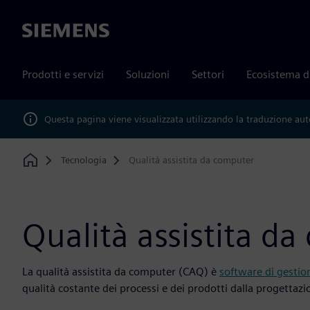
Siemens
Prodotti e servizi
Soluzioni
Settori
Ecosistema d
Questa pagina viene visualizzata utilizzando la traduzione au
Tecnologia
Qualità assistita da computer
Home
Qualità assistita d
La qualità assistita da computer (CAQ) è
software di gestio
qualità costante dei processi e dei prodotti dalla progettazio