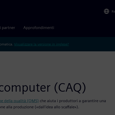
R
i partner
Approfondimenti
tomatica.
Visualizzare la versione in inglese?
a computer (CAQ)
ne della qualità (QMS)
che aiuta i produttori a garantire una
ne alla produzione («dall'idea allo scaffale»).