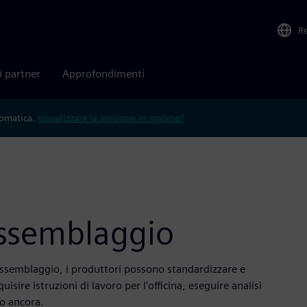
R
i partner
Approfondimenti
tomatica.
Visualizzare la versione in inglese?
'assemblaggio
assemblaggio, i produttori possono standardizzare e
uisire istruzioni di lavoro per l'officina, eseguire analisi
ro ancora.