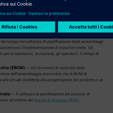
i e le parti necessari per produrre un prodotto specifico e
ettroniche
— Gli ingegneri possono redigere istruzioni di
 software di pianificazione del processo di produzione collega
ili visivi, comprese le rappresentazioni grafiche 3D, per fornire
del tempo nei software di pianificazione degli assemblaggi
e consentono l'implementazione di iniziative snelle. Gli
 per le operazioni, la stazione, gli operatori, il tempo di
ecnica (EBOM)
— Gli strumenti di controllo della
icazione dell'assemblaggio assicurano che le BOM di
lle attuali modifiche alla progettazione del prodotto o al
ornata
— Il software di pianificazione dei processi di
ioni all'interno del
fattura di processo (BOP)
.