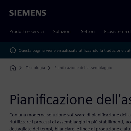
Siemens
Prodotti e servizi
Soluzioni
Settori
Ecosistema d
Questa pagina viene visualizzata utilizzando la traduzione au
Tecnologia
Pianificazione dell'assemblaggio
Home
Pianificazione dell
Con una moderna soluzione software di pianificazione dell'
riutilizzare i processi di assemblaggio in più stabilimenti, acq
dettagliate dei tempi, bilanciare le linee di produzione e alt