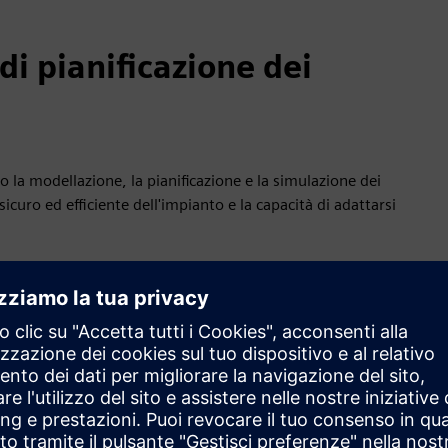
di pianificazione dei
o la modellazione, la pianificazione e la simulazione dei
uro ed efficiente dell'impianto e la capacità di adattarsi
produttori di progettare e simulare assiemi e generare
itali, i pianificatori dell'assemblaggio possono soddisfare i
roduzione di qualsiasi prototipo fisico.
ione
— Le funzionalità della distinta base di produzione
distinta base in tutta l'organizzazione del produttore.
cipata delle opzioni e delle caratteristiche dei prodotti
 e fornitori che necessitano di conoscenze in materia di