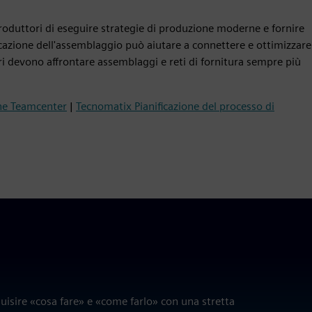
produttori di eseguire strategie di produzione moderne e fornire
ficazione dell'assemblaggio può aiutare a connettere e ottimizzare
ri devono affrontare assemblaggi e reti di fornitura sempre più
one Teamcenter
|
Tecnomatix Pianificazione del processo di
quisire «cosa fare» e «come farlo» con una stretta