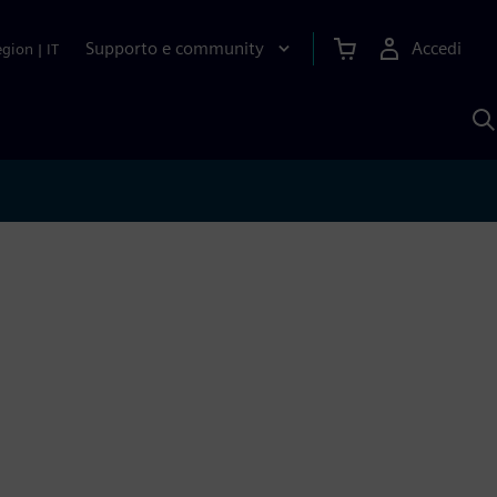
Supporto e community
Accedi
egion
|
IT
C
c
S
A