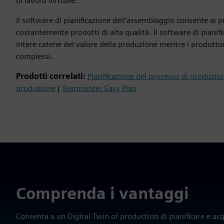
di lavoro virtuale.
Il software di pianificazione dell'assemblaggio consente ai 
costantemente prodotti di alta qualità. Il software di piani
intere catene del valore della produzione mentre i produtto
complessi.
Prodotti correlati:
Pianificazione del processo di produzi
produzione
|
Teamcenter Easy Plan
Comprenda i vantaggi
Consenta a un Digital Twin of production di pianificare e ac