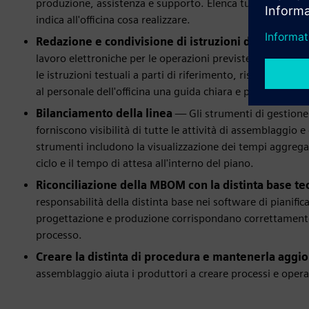
produzione, assistenza e supporto. Elenca tutti i material
indica all'officina cosa realizzare.
Redazione e condivisione di istruzioni di lavoro el
lavoro elettroniche per le operazioni previste dal BOP. Il
le istruzioni testuali a parti di riferimento, risorse e aus
al personale dell'officina una guida chiara e precisa.
Bilanciamento della linea
— Gli strumenti di gestione 
forniscono visibilità di tutte le attività di assemblaggio 
strumenti includono la visualizzazione dei tempi aggregati
ciclo e il tempo di attesa all'interno del piano.
Riconciliazione della MBOM con la distinta base t
responsabilità della distinta base nei software di pianif
progettazione e produzione corrispondano correttamente a
processo.
Creare la distinta di procedura e mantenerla aggi
assemblaggio aiuta i produttori a creare processi e operaz