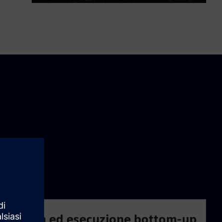
Play
Mute
Settings
PIP
Enter
fullscre
top-down ed esecuzione bottom-up