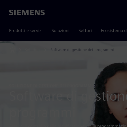
Siemens
Prodotti e servizi
Soluzioni
Settori
Ecosistema d
Solutions
Software di gestione dei programmi
Home
SOLUZIONE DI GESTIONE DEI PROGRAMMI
Software di gestion
programmi
Assumi il controllo della pianificazione, della programmazion