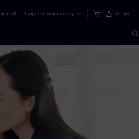
Supporto e community
Accedi
egion
|
IT
C
c
S
A