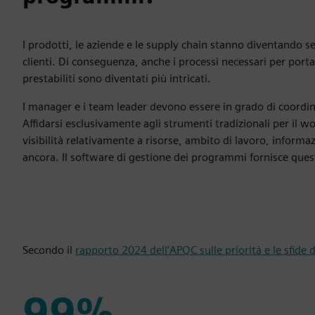
I prodotti, le aziende e le supply chain stanno diventando s
clienti. Di conseguenza, anche i processi necessari per port
prestabiliti sono diventati più intricati.
I manager e i team leader devono essere in grado di coordin
Affidarsi esclusivamente agli strumenti tradizionali per il 
visibilità relativamente a risorse, ambito di lavoro, informazi
ancora. Il software di gestione dei programmi fornisce ques
Secondo il
rapporto 2024 dell'APQC sulle priorità e le sfide d
99%