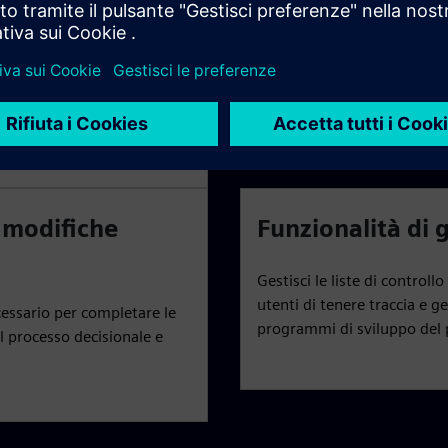
Utilizza la pianificazione to
gestore di pianificazione pe
progetti in un ambiente PLM
utti gli aspetti della
e e dei rischi.
e modifiche
Funzionalità di 
Gestisci le liste di controll
utenti di tenere traccia e ges
ecessario per completare le
programmi di sviluppo del 
l processo decisionale e
.