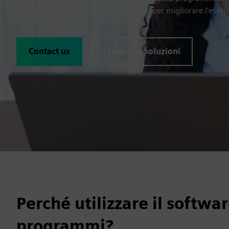
compresi i tempi del ciclo di modifica, per migliorare l'esecu
programmi.
Contact us
Esplora le soluzioni
Perché utilizzare il softwa
programmi?