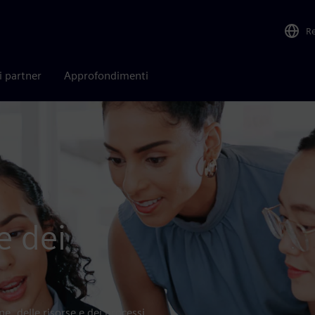
R
i partner
Approfondimenti
e dei
e, delle risorse e dei processi,