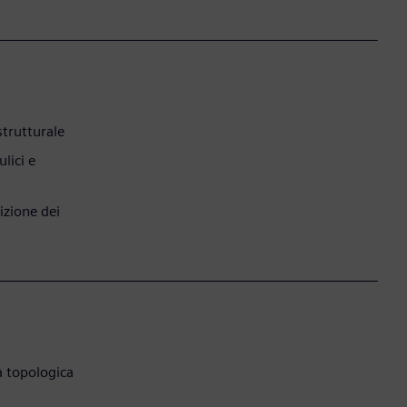
 strutturale
lici e
izione dei
à topologica