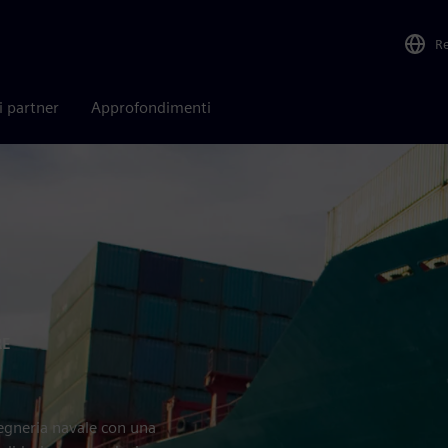
R
i partner
Approfondimenti
RE
ngegneria navale con una