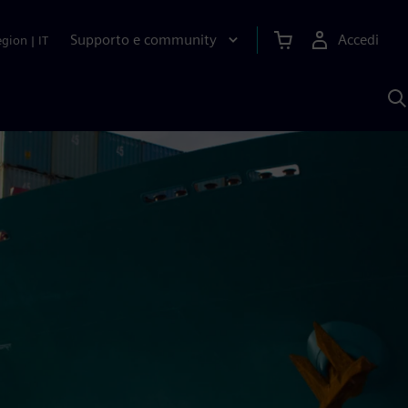
Supporto e community
Accedi
egion
|
IT
C
c
S
A