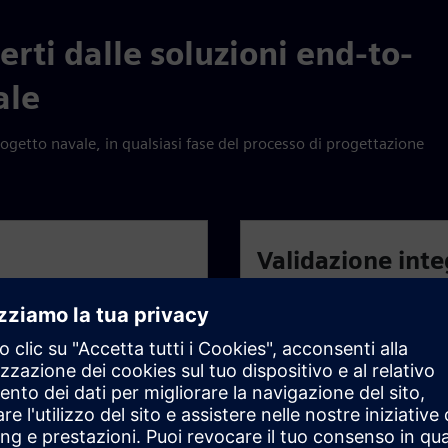
erti dalle soluzioni end-to-
ale
progetto navale, in qualsiasi fase del processo di progettazione
Validazione inte
nari, tubazioni, HVAC,
Garantisci la qualità grazie 
li utenti di queste
fasi del ciclo di progettaz
condiviso.
di input.