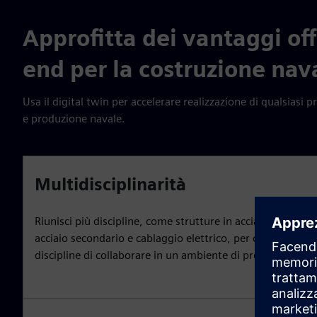
Approfitta dei vantaggi off
end per la costruzione nav
Usa il digital twin per accelerare realizzazione di qualsiasi 
e produzione navale.
Multidisciplinarità
Riunisci più discipline, come strutture in acciaio, macchi
acciaio secondario e cablaggio elettrico, per consentire ag
discipline di collaborare in un ambiente di progettazione 