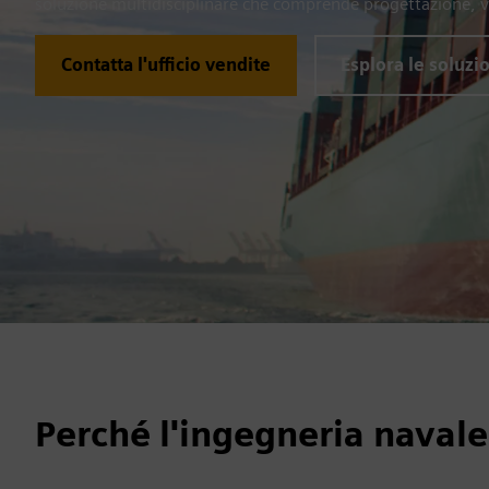
soluzione multidisciplinare che comprende progettazione, v
Contatta l'ufficio vendite
Esplora le soluzi
Perché l'ingegneria navale