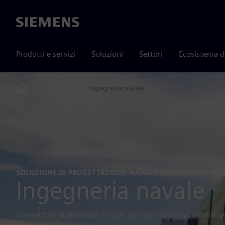
Siemens
Prodotti e servizi
Soluzioni
Settori
Ecosistema d
Solutions
Ingegneria navale
Home
SOLUZIONE DI PROGETTAZIONE NAVALE MULTIDISCIPLINA
Ingegneria navale
Connetti gli stakeholder in ogni fase del ciclo di vita dell'i