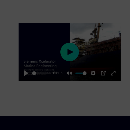
Play
04:05
Play
Mute
Settings
PIP
Enter
fullscre