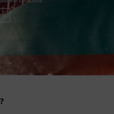
alidazione e produzione.
oni
?