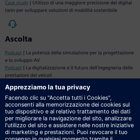
Case study
| Utilizzo di una maggiore precisione del digital
twin per sviluppare soluzioni di mobilità sostenibile
Ascolta
Podcast
| La potenza della simulazione per la progettazione
e lo sviluppo AV
Podcast
| La digitalizzazione e il futuro dell'ingegneria delle
prestazioni dei veicoli
Leggi
White paper
| Adotta l'ingegneria dei sistemi basata su
modelli nello sviluppo dei veicoli
White paper
| Creare un impatto ingegneristico