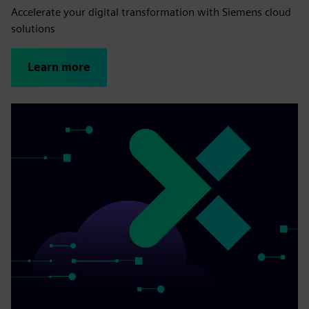
Accelerate your digital transformation with Siemens cloud
solutions
Learn more