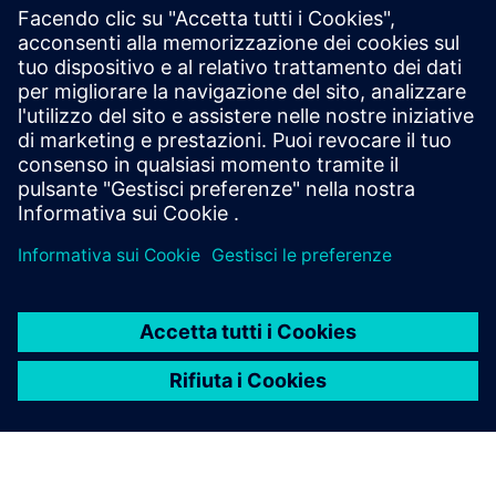
Video
| Documentazione sulla produzione di cablaggi
Ascolta
Podcast
| L'automazione della progettazione elettronica –
Model Based Matters
Podcast
| Impatto della complessità sulla progettazione
elettronica – Model Based Matters
Leggi
Opuscolo
| Implementare Siemens Capital per le soluzioni
di ingegneria dei cablaggi
Blog
| 10 funzionalità del portfolio software Siemens