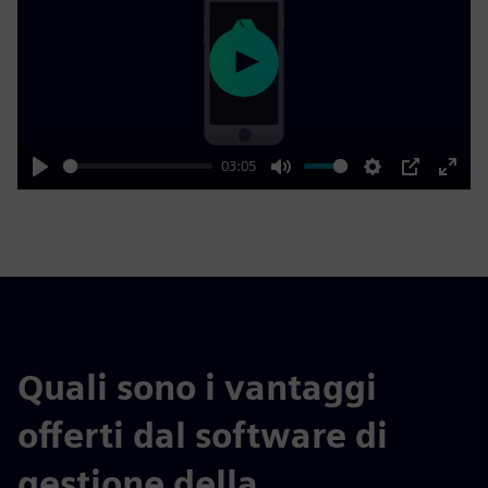
Play
03:05
Play
Mute
Settings
PIP
Enter
fulls
Quali sono i vantaggi
offerti dal software di
gestione della