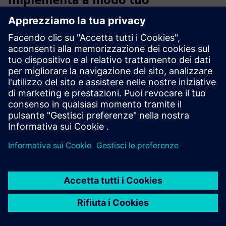
Implementa Teamcenter X per gestire le distinte base
nel
cloud
utilizzando un provider di tua scelta o SaaS di
Siemens. In alternativa, effettua l'implementazione di
Teamcenter on-premise e gestiscila con il tuo team IT. Non
si tratta solo di una soluzione per grandi aziende.
Accedi alla formazione
Adotta Teamcenter e padroneggia facilmente i suoi
elementi. Ottieni
formazione on-demand e con docente
.
Entra a far parte della nostra
community