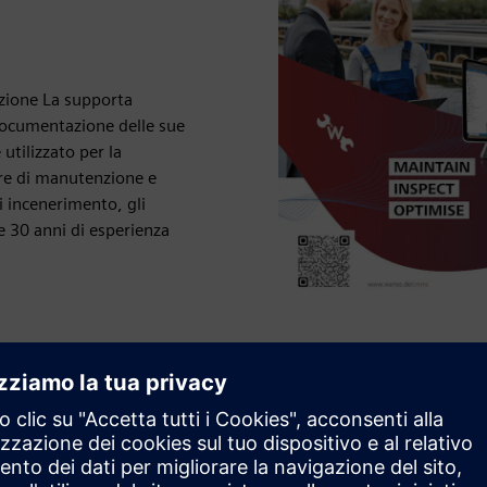
nzione La supporta
documentazione delle sue
utilizzato per la
ure di manutenzione e
di incenerimento, gli
re 30 anni di esperienza