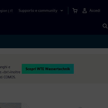
Supporto e community
Accedi
egion
|
IT
C
c
S
A
anghi e
Scopri WTE Wassertechnik
e.<br/>Inoltre
dati COMOS.