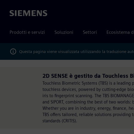
Siemens
Prodotti e servizi
Soluzioni
Settori
Ecosistema d
Questa pagina viene visualizzata utilizzando la traduzione au
2D SENSE è gestito da Touchless 
Touchless Biometric Systems (TBS) is a leading p
touchless devices, powered by cutting-edge biom
iris to fingerprint scanning. The TBS BIOMANAGE
and SIPORT, combining the best of two worlds: 
Whether you are in industry, energy, finance, he
TBS offers tailored, reliable solutions providing
standards (CRITIS).