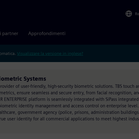
R
i partner
Approfondimenti
tomatica.
Visualizzare la versione in inglese?
Biometric Systems
rovider of user-friendly, high-security biometric solutions. TBS touch a
etrics, ensure seamless and secure entry, from facial recognition, an
R ENTERPRISE platform is seamlessly integrated with SiPass integrate
biometric identity management and access control on enterprise level.
althcare, government agency (police, prisons, administration buildings
 true user identity for all commercial applications to meet highest indus