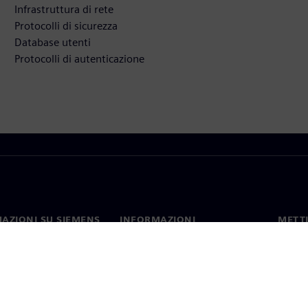
Infrastruttura di rete
Protocolli di sicurezza
Database utenti
Protocolli di autenticazione
AZIONI SU SIEMENS
INFORMAZIONI
METTI
SULL'AZIENDA
mo
Contat
Azienda
hip
Sedi 
Relazioni con gli investitori
 e comunicati stampa