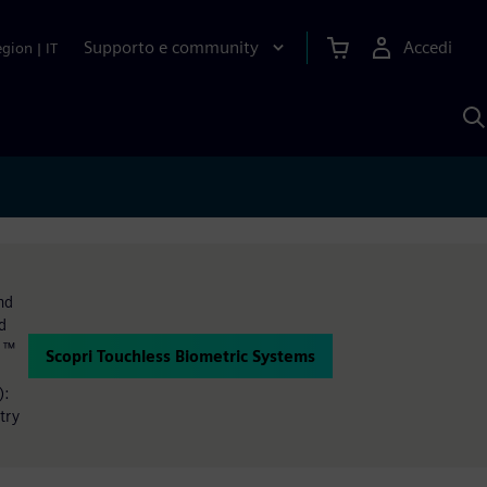
Supporto e community
Accedi
egion
|
IT
C
c
S
A
nd
d
d ™
Scopri Touchless Biometric Systems
):
try