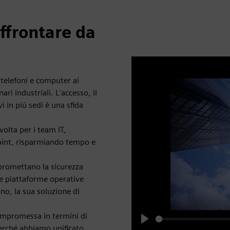
affrontare da
 telefoni e computer ai
ari industriali. L'accesso, il
i in più sedi è una sfida
olta per i team IT,
point, risparmiando tempo e
promettano la sicurezza
 e piattaforme operative
o, la sua soluzione di
compromessa in termini di
perché abbiamo unificato