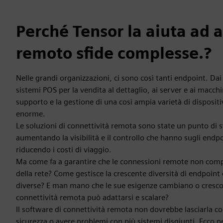
Perché Tensor la aiuta ad 
remoto sfide complesse.?
Nelle grandi organizzazioni, ci sono così tanti endpoint. Dai
sistemi POS per la vendita al dettaglio, ai server e ai macchin
supporto e la gestione di una così ampia varietà di dispositiv
enorme.
Le soluzioni di connettività remota sono state un punto di sv
aumentando la visibilità e il controllo che hanno sugli end
riducendo i costi di viaggio.
Ma come fa a garantire che le connessioni remote non com
della rete? Come gestisce la crescente diversità di endpoint
diverse? E man mano che le sue esigenze cambiano o crescon
connettività remota può adattarsi e scalare?
Il software di connettività remota non dovrebbe lasciarla 
sicurezza o avere problemi con più sistemi disgiunti. Ecco 