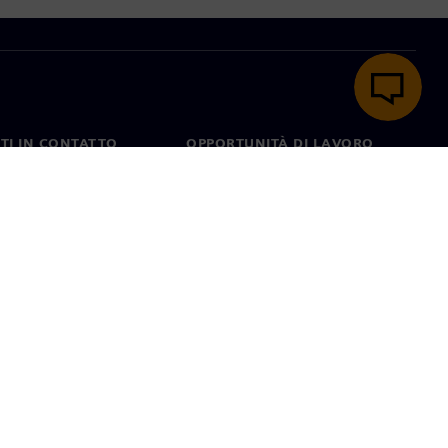
TI IN CONTATTO
OPPORTUNITÀ DI LAVORO
ti
Lavori e opportunità di
carriera
nel mondo
Ruoli aperti
ie
Condizioni di utilizzo
ID digitale
Segnalazione di irregolarità