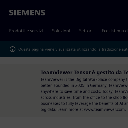
Siemens
Prodotti e servizi
Soluzioni
Settori
Ecosistema d
Questa pagina viene visualizzata utilizzando la traduzione au
TeamViewer Tensor è gestito da 
TeamViewer is the Digital Workplace company t
better. Founded in 2005 in Germany, TeamViewe
anywhere to save time and costs. Today, TeamV
across industries, from the office to the shop 
businesses to fully leverage the benefits of AI 
big data. Learn more at www.teamviewer.com.