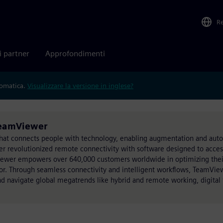
R
i partner
Approfondimenti
tomatica.
Visualizzare la versione in inglese?
TeamViewer
hat connects people with technology, enabling augmentation and au
r revolutionized remote connectivity with software designed to acce
iewer empowers over 640,000 customers worldwide in optimizing their 
floor. Through seamless connectivity and intelligent workflows, TeamVi
and navigate global megatrends like hybrid and remote working, digital