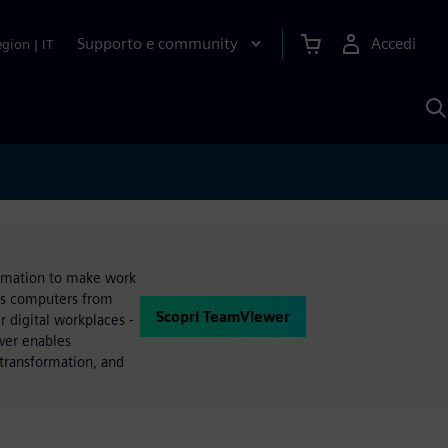
Supporto e community
Accedi
egion
|
IT
C
c
S
A
tomation to make work
ss computers from
Scopri TeamViewer
digital workplaces -
ewer enables
 transformation, and