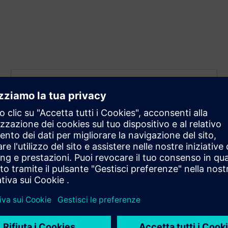
Gestione efficiente dell'energia
e della fornitura di rete
Con alimentazione e rigenerazione integrati, i moduli
chassis SINAMICS S120-2 e i Cabinet Modules‑2
consentono una gestione efficiente dell'energia. La
rigenerazione della linea reimmette l'energia di
frenata nella rete, riducendo i consumi e i costi
operativi.