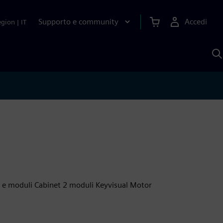
Supporto e community
Accedi
egion
|
IT
C
c
S
A