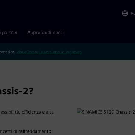
R
i partner
Approfondimenti
tomatica.
Visualizzare la versione in inglese?
ssis-2?
ibilità, efficienza e alta
oncetti di raffreddamento