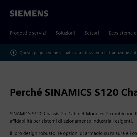
Siemens
Prodotti e servizi
Soluzioni
Settori
Ecosistema d
Questa pagina viene visualizzata utilizzando la traduzione au
Perché SINAMICS S120 Cha
SINAMICS S120 Chassis-2 e Cabinet Modules-2 combinano fless
affidabilità per sistemi di azionamento industriali esigenti.
Il loro design robusto, le opzioni di armadio su misura e i c