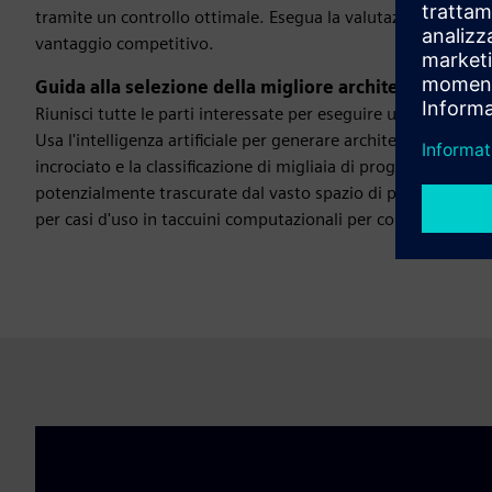
tramite un controllo ottimale. Esegua la valutazione a circui
vantaggio competitivo.
Guida alla selezione della migliore architettura di si
Riunisci tutte le parti interessate per eseguire un bilancia
Usa l'intelligenza artificiale per generare architetture confo
incrociato e la classificazione di migliaia di progetti. Un s
potenzialmente trascurate dal vasto spazio di progettazione. 
per casi d'uso in taccuini computazionali per consentire disc