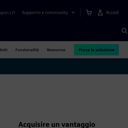
Supporto e community
Accedi
egion
|
IT
C
c
S
A
dotti
Funzionalità
Resources
Prova la soluzione
Acquisire un vantaggio