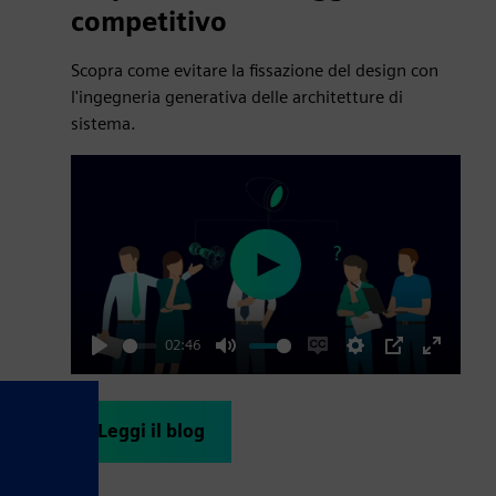
competitivo
Scopra come evitare la fissazione del design con
l'ingegneria generativa delle architetture di
sistema.
Play
02:46
Play
Mute
Enable
Settings
PIP
Enter
captions
fullscre
Leggi il blog