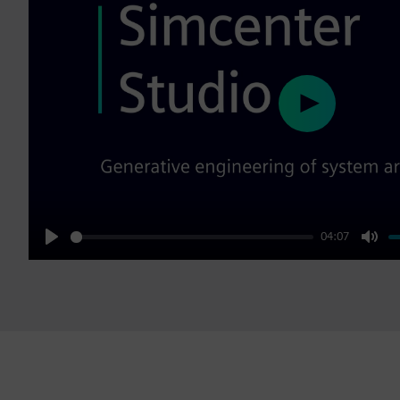
Play
04:07
Play
Mut