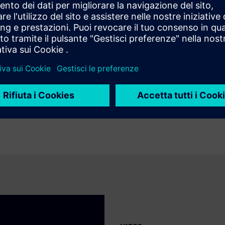
to chiuso di centinaia o migliaia di varianti per ottenere un
stema
mento multiattributo con un'applicazione intuitiva basata sul web.
rmi e sfruttare uno strumento interattivo per il filtraggio
istema di raccomandazioni può suggerire alternative
Configura i suoi flussi di lavoro per generare report specifici
ussioni mirate sui singoli progetti.