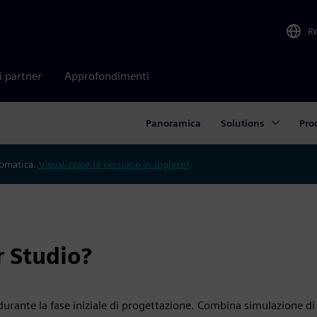
R
i partner
Approfondimenti
Panoramica
Solutions
Pro
tomatica.
Visualizzare la versione in inglese?
r Studio?
durante la fase iniziale di progettazione. Combina simulazione di