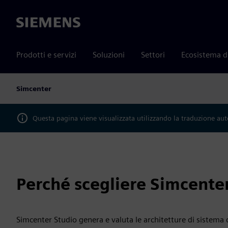
Siemens
Prodotti e servizi
Soluzioni
Settori
Ecosistema d
Simcenter
Questa pagina viene visualizzata utilizzando la traduzione au
Perché scegliere Simcente
Simcenter Studio genera e valuta le architetture di sistema 