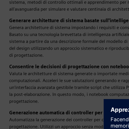
sistema, metodi di controllo ottimali e apprendimento per ri
all'avanguardia per simulare e valutare centinaia di architet
Generare architetture di sistema basate sull'intelligen
Genera architetture di sistema impostando i requisiti e cons
Basato su una tecnologia brevettata di intelligenza artificia
sistema a partire da una descrizione formale del modello di 
del design utilizzando un approccio sistematico e riproducibi
di progettazione.
Consentire le decisioni di progettazione con noteboo
Valuta le architetture di sistema generate o importate medi
computazionali. Acceleri le sue valutazioni generando e r
un'interfaccia avanzata gestibile tramite script che utilizza Py
la post-elaborazione. In questo modo, i notebook computazi
progettazione.
Generazione automatica di controller per studi commer
Automatizza la generazione dei controller per creare gli studi
progettazione. Utilizzi un approccio senza modelli tramite 