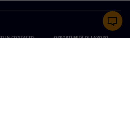
TI IN CONTATTO
OPPORTUNITÀ DI LAVORO
ti
Lavori e opportunità di
carriera
nel mondo
Ruoli aperti
ie
Condizioni di utilizzo
ID digitale
Segnalazione di irregolarità