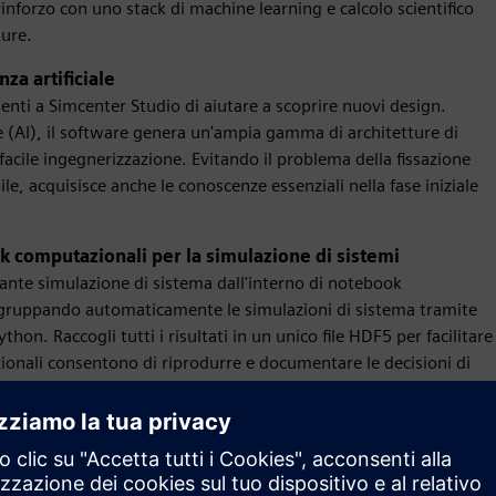
nforzo con uno stack di machine learning e calcolo scientifico
ture.
za artificiale
enti a Simcenter Studio di aiutare a scoprire nuovi design.
le (AI), il software genera un'ampia gamma di architetture di
facile ingegnerizzazione. Evitando il problema della fissazione
le, acquisisce anche le conoscenze essenziali nella fase iniziale
k computazionali per la simulazione di sistemi
ante simulazione di sistema dall'interno di notebook
aggruppando automaticamente le simulazioni di sistema tramite
thon. Raccogli tutti i risultati in un unico file HDF5 per facilitare
onali consentono di riprodurre e documentare le decisioni di
ciali realistici
 commerciali più accurati e realistici possibili nelle prime fasi di
l'apprendimento per rinforzo o un approccio basato su modelli