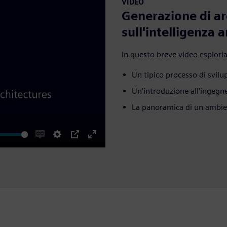
VIDEO
Generazione di ar
sull'intelligenza a
In questo breve video esplor
Un tipico processo di svil
Un'introduzione all'ingegn
La panoramica di un ambie
e
Enable
Settings
PIP
Enter
captions
fullscreen