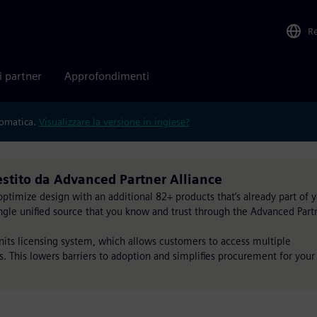
R
i partner
Approfondimenti
tomatica.
Visualizzare la versione in inglese?
estito da Advanced Partner Alliance
timize design with an additional 82+ products that’s already part of 
single unified source that you know and trust through the Advanced Part
Units licensing system, which allows customers to access multiple
s. This lowers barriers to adoption and simplifies procurement for your