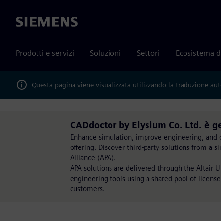
Siemens
Prodotti e servizi
Soluzioni
Settori
Ecosistema d
Questa pagina viene visualizzata utilizzando la traduzione au
CADdoctor by Elysium Co. Ltd. è g
Enhance simulation, improve engineering, and op
offering. Discover third-party solutions from a 
Alliance (APA).
APA solutions are delivered through the Altair 
engineering tools using a shared pool of license
customers.