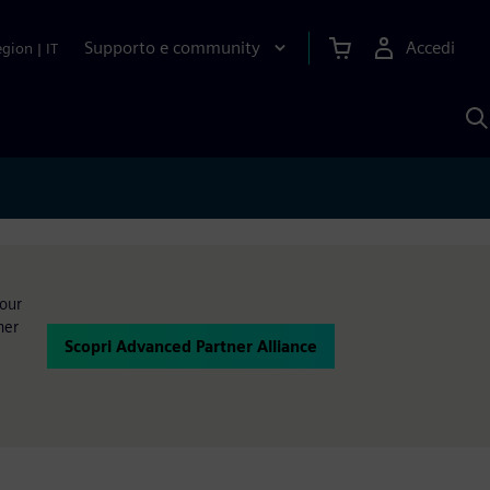
Supporto e community
Accedi
egion
|
IT
C
c
S
A
your
ner
Scopri Advanced Partner Alliance