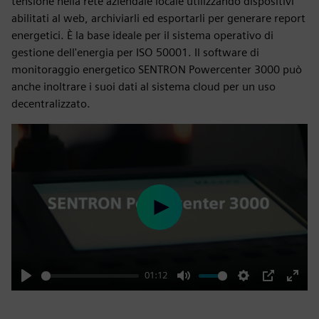
tensione nella rete aziendale locale utilizzando dispositivi
abilitati al web, archiviarli ed esportarli per generare report
energetici. È la base ideale per il sistema operativo di
gestione dell'energia per ISO 50001. Il software di
monitoraggio energetico SENTRON Powercenter 3000 può
anche inoltrare i suoi dati al sistema cloud per un uso
decentralizzato.
Play
01:12
Play
Mute
Settings
PIP
Enter
fulls