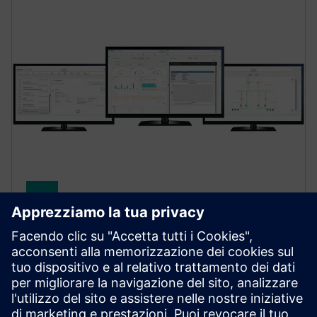
SENTRON Powermanager
SENTRON Powermanager software is your
comprehensive energy management system (EMS)
with advanced functions for industrial, building and
infrastructure applications.