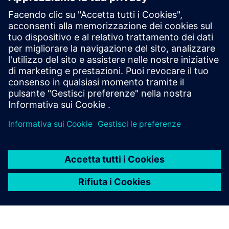
Onepager Oxoia
Prerequisiti
Compatibile con Siemens Building Automation (ad
esempio, Desigo CC/Connect Box)
Sistema HVAC centralizzato (riscaldamento, ventilazione,
raffreddamento o acqua calda)